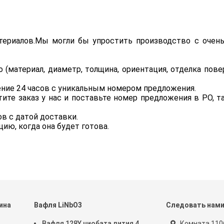
териалов.Мы могли бы упростить производство с очен
 (материал, диаметр, толщина, ориентация, отделка пове
ние 24 часов с уникальным номером предложения.
ите заказ у нас и поставьте номер предложения в PO, т
в с датой доставки.
цию, когда она будет готова.
ина
Вафля LiNbO3
Следовать нам
Вафля 128Y ниобата лития 4
Комната 1106