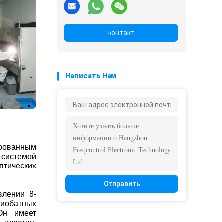
контакт
Написать Нам
ированным
 системой
птических
Отправить
влении 8-
ниобатных
Он имеет