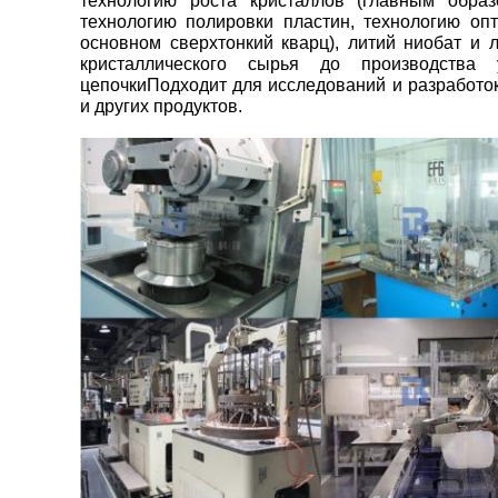
технологию роста кристаллов (главным образ
технологию полировки пластин, технологию опт
основном сверхтонкий кварц), литий ниобат и л
кристаллического сырья до производства 
цепочкиПодходит для исследований и разработо
и других продуктов.