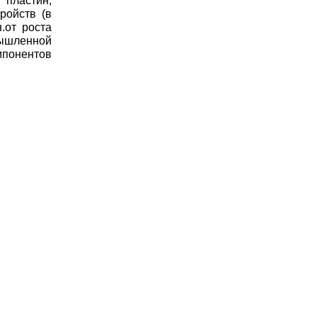
 пластин,
ройств (в
.от роста
ышленной
мпонентов