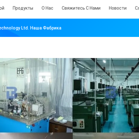
ой
Продукты
О Нас
Свяжитесь С Нами
Новости
С
Technology Ltd. Наша Фабрика