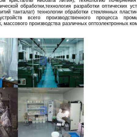
ом кристаллы ниобата лития), технологию почернения
ической обработки,технология разработки оптических уст
итий танталат) технологии обработки стеклянных пластин
устройств всего производственного процесса пром
к, массового производства различных оптоэлектронных ко