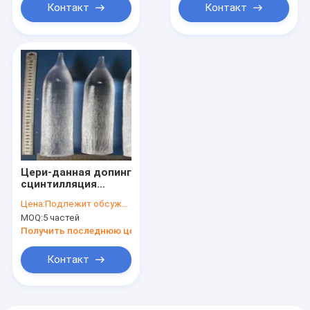
Контакт
Контакт
Цери-данная допинг
сцинтилляция
Кристл LYSO с
Цена:
Подлежит обсуждению
высокой
MOQ:
5 частей
эффективностью
люминесценции
Получить последнюю цену
Контакт