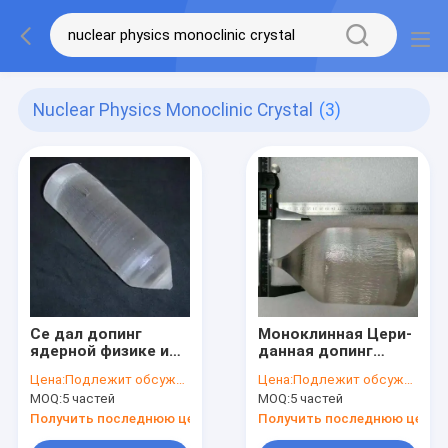
Nuclear Physics Monoclinic Crystal
(3)
Ce дал допинг
Моноклинная Цери-
ядерной физике и
данная допинг
медицине Кристл
сцинтилляция
Цена:
Подлежит обсуждению
Цена:
Подлежит обсуждению
сцинтилляции LYSO
Кристл LYSO для
MOQ:
5 частей
MOQ:
5 частей
и излучает
применений
обнаружение
обнаружения Рэй
Получить последнюю цену
Получить последнюю цену