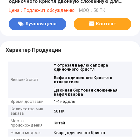
одиночного Кристл двойную сложенную для
воспринимать технологию
Цена：Подлежит обсуждению
MOQ：50 ПК
Лучшая цена
Контакт
Характер Продукции
Y отрезал вафлю сапфира
одиночного Кристл
,
Вафля одиночного Кристл с
Высокий свет
отверстием
,
Двойная бортовая сложенная
вафля кварца
Время доставки
1-4 недель
Количество мин
50 ПК
заказа
Место
Китай
происхождения
Номер модели
Кварц одиночного Кристл