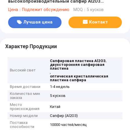
высокопроизводительный сапфир Al2O3
кристаллический субстрат 2 " 3" 4 "
Цена：Подлежит обсуждению
MOQ：5 кусков
Лучшая цена
Контакт
Характер Продукции
,
Сапфировая пластина Al2O3
двухсторонняя сапфировая
пластина
Высокий свет
,
оптическая кристаллическая
пластина сапфира
Время доставки
1-4 недель
Количество мин
5 кусков
заказа
Место
Китай
происхождения
Номер модели
Сапфир (Al2O3)
Поставка
10000 частей/месяц
способности