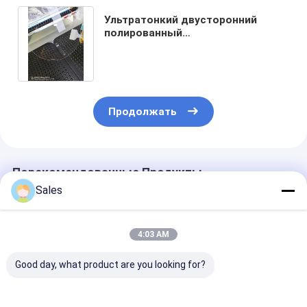
Ультратонкий двусторонний
полированный
высокопроизводительный
сапфир Al2O3 кристаллический
субстрат 2 " 3" 4 "
Продолжать
Порекомендованные Продукты
Sales
4:03 AM
Good day, what product are you looking for?
Прочный и точный
Стеклянные
Пиезоэлектри