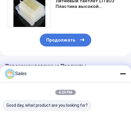
Литиевый тантлат LiTaO3
Пластина высокой
мощности SAW Grade Litao3
Crystal
Продолжать
Порекомендованные Продукты
Sales
6:29 PM
Good day, what product are you looking for?
Высокоточный
Высокопроизводительный
76.2mm 100m
стехиометрический
лита-О3 с
150mm Диаме