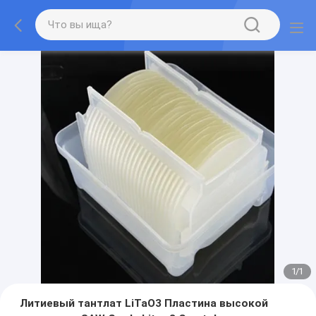
1
/
1
Литиевый тантлат LiTaO3 Пластина высокой