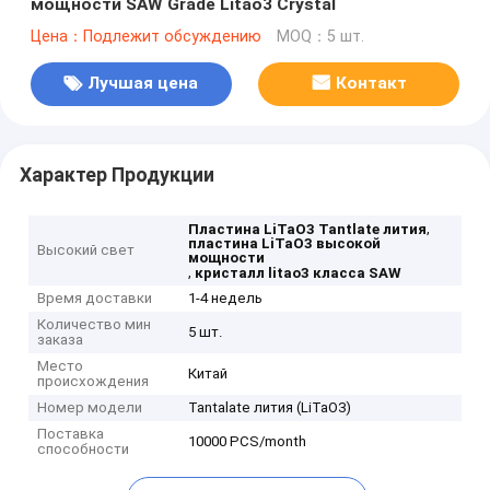
мощности SAW Grade Litao3 Crystal
Цена：Подлежит обсуждению
MOQ：5 шт.
Лучшая цена
Контакт
Характер Продукции
,
Пластина LiTaO3 Tantlate лития
пластина LiTaO3 высокой
Высокий свет
мощности
,
кристалл litao3 класса SAW
Время доставки
1-4 недель
Количество мин
5 шт.
заказа
Место
Китай
происхождения
Номер модели
Tantalate лития (LiTaO3)
Поставка
10000 PCS/month
способности