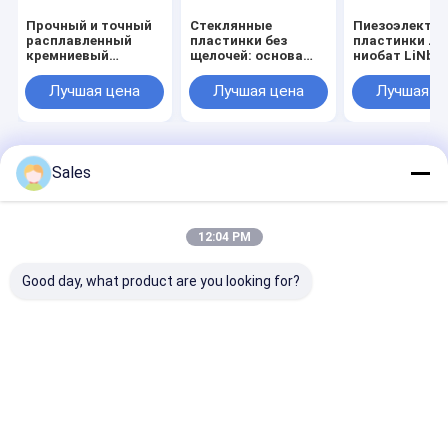
Прочный и точный
Стеклянные
Пиезоэлектри
расплавленный
пластинки без
пластинки Ли
кремниевый
щелочей: основа
ниобат LiNbO
пластинка с низким
для нового
Процент MgO
тепловым
поколения
допированны
Лучшая цена
Лучшая цена
Лучшая ц
расширением и
дисплеев и
пластинки,
высокой
передовых
предназначе
поверхностью
технологий
для акусто-
предназначен для
оптических
полупроводниковой
устройств и
Главная страница
Карта сайта
Desktop Site
Sales
промышленности и
фильтров SA
Карта сайта
Политика конфиденциальности
оптических
покрытий
Качество
Пьезоэлектрическая пластина
Китайская
фабрика.Copyright © 2026 Hangzhou Freqcontrol Electronic
12:04 PM
Technology Ltd.. All Rights Reserved.
Good day, what product are you looking for?
Домой
Продукты
О нас