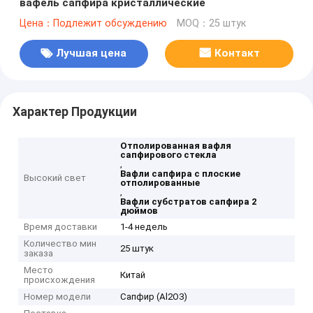
вафель сапфира кристаллические
Цена：Подлежит обсуждению
MOQ：25 штук
Лучшая цена
Контакт
Характер Продукции
Отполированная вафля
сапфирового стекла
,
Вафли сапфира c плоские
Высокий свет
отполированные
,
Вафли субстратов сапфира 2
дюймов
Время доставки
1-4 недель
Количество мин
25 штук
заказа
Место
Китай
происхождения
Номер модели
Сапфир (Al2O3)