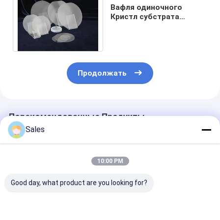
Вафля одиночного
Кристл субстрата
сапфира ранга СИД 2
дюйма - 6 дюймов
Продолжать
Порекомендованные Продукты
Sales
10:00 PM
Good day, what product are you looking for?
Прочный и точный
Стеклянные
Пиезоэлектри