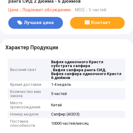
ранга СИД 2 дюйма - 6 дюймов
Цена：Подлежит обсуждению
MOQ：5 частей
Лучшая цена
Контакт
Характер Продукции
Вафля одиночного Кристл
субстрата сапфира
Высокий свет
,
,
Вафля сапфира ранга СИД
Вафля сапфира одиночного Кристл
6 дюймов
Время доставки
1-4 недель
Количество мин
5 частей
заказа
Место
Китай
происхождения
Номер модели
Сапфир (Al2O3)
Поставка
10000 частей/месяц
способности