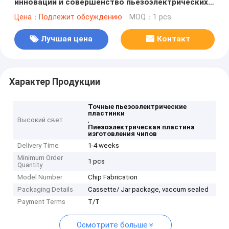
инновации и совершенство пьезоэлектрических
пластин
Цена：Подлежит обсуждению
MOQ：1 pcs
Лучшая цена
Контакт
Характер Продукции
Точные пьезоэлектрические
пластинки
Высокий свет
,
Пиезоэлектрическая пластина
изготовления чипов
Delivery Time
1-4 weeks
Minimum Order
1 pcs
Quantity
Model Number
Chip Fabrication
Packaging Details
Cassette/ Jar package, vaccum sealed
Payment Terms
T/T
Осмотрите больше