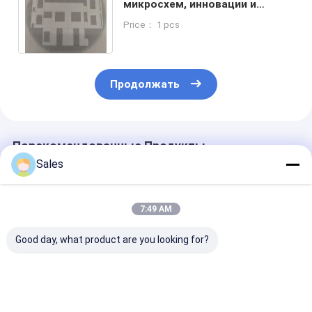
микросхем, инновации и
совершенство
Price： 1 pcs
пьезоэлектрических пластин
Продолжать
Порекомендованные Продукты
Sales
7:49 AM
Good day, what product are you looking for?
Прочный и точный
Стеклянные
Пиезоэлектри
расплавленный
пластинки без
пластинки Ли
кремниевый
щелочей: основа
ниобат LiNbO