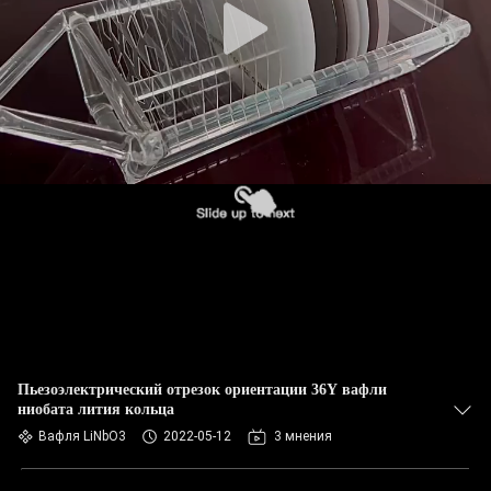
Пьезоэлектрический отрезок ориентации 36Y вафли
ниобата лития кольца
Вафля LiNbO3
2022-05-12
3 мнения